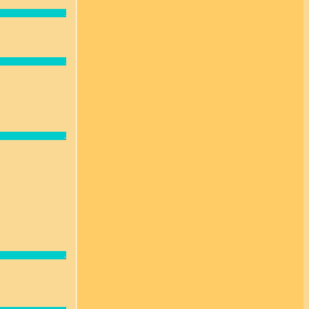
.
.
.
.