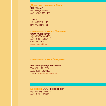
Представительство в г.Львов
ЧП "Луців"
моб.(063)8034907
моб.: (066) 7734400
«ТВД»
т/ф: (032)2424445
м.т: (067)3145401
представительство в г Черновцы
ООО "Cвоя хата"
т/ф.: (0372) 901-403,
моб.: (068) 2265758
(094) 9913403
svoia_hata@i.ua
представительство г Запорожье
ЧП "Интерконус Запорожье»
Тел.:(061) 701 37 81
моб.: (093) 5626425
E-mail:
satelyt@yandex.ru
г.Винница
ООО"Теплосервис"
т/ф.: (0432) 26-08-41
моб.: (050) 9816843