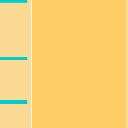
.
.
.