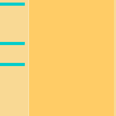
.
.
.