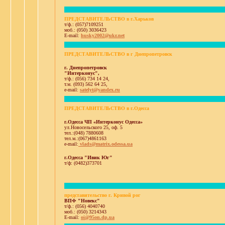
ПРЕДСТАВИТЕЛЬСТВО в г.Харьков
т/ф.: (057)7109251
моб.: (050) 3036423
E-mail:
husky2002@ukr.net
ПРЕДСТАВИТЕЛЬСТВО в г Днепропетровск
г. Днепропетровск
"Интерконус",
т/ф.: (056) 734 14 24,
т.м. (093) 562 64 25,
e-mail:
satelyt@yandex.ru
ПРЕДСТАВИТЕЛЬСТВО в г.Одесса
г.Одесса ЧП «Интерконус Одесса»
ул.Новосельского 25, оф. 5
тел.:(048) 7880608
тел.м.:(067)4861163
e-mail:
vlads@matrix.odessa.ua
г.Одесса "Ивик Юг"
т/ф: (0482)373701
представительство г. Кривой рог
ВПФ "Новекс"
т/ф.: (056) 4040740
моб.: (050) 3214343
E-mail:
oi@95on.dp.ua