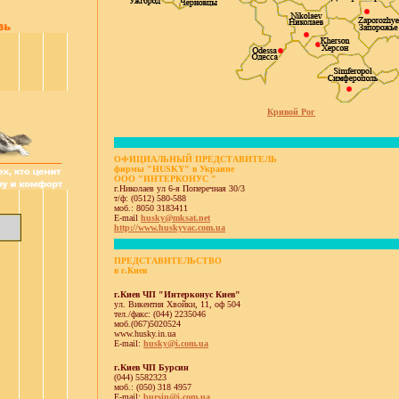
Кривой Рог
ОФИЦИАЛЬНЫЙ ПРЕДСТАВИТЕЛЬ
фирмы "HUSKY" в Украине
ООО "ИНТЕРКОНУС "
г.Николаев ул 6-я Поперечная 30/3
т/ф: (0512) 580-588
моб.: 8050 3183411
E-mail
husky@mksat.net
http://www.huskyvac.com.ua
ПРЕДСТАВИТЕЛЬСТВО
в г.Киев
г.Киев ЧП "Интерконус Киев"
ул. Викентия Хвойки, 11, оф 504
тел./факс: (044) 2235046
моб.(067)5020524
www.husky.in.ua
E-mail:
husky@i.com.ua
г.Киев ЧП Бурсин
(044) 5582323
моб.: (050) 318 4957
E-mail:
bursin@i.com.ua