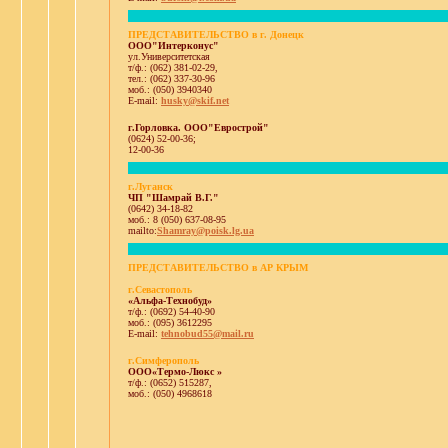
ПРЕДСТАВИТЕЛЬСТВО в г. Донецк
ООО"Интерконус"
ул.Университетская
т/ф.: (062) 381-02-29,
тел.: (062) 337-30-96
моб.: (050) 3940340
E-mail:
husky@skif.net
г.Горловка. ООО"Еврострой"
(0624) 52-00-36;
12-00-36
г.Луганск
ЧП "Шамрай В.Г."
(0642) 34-18-82
моб.: 8 (050) 637-08-95
mailto:
Shamray@poisk.lg.ua
ПРЕДСТАВИТЕЛЬСТВО в АР КРЫМ
г.Севастополь
«Альфа-Технобуд»
т/ф.: (0692) 54-40-90
моб.: (095) 3612295
E-mail:
tehnobud55@mail.ru
г.Симферополь
ООО«Термо-Люкс »
т/ф.: (0652) 515287,
моб.: (050) 4968618