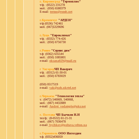
г. Кировоград
"Термоплюс"
т/ф.: (0522) 231278
моб.: (050) 6580379
E-mail:
termo@romb.net
г.Кременчуг
"АРДЕН"
т/ф (0536) 742461
моб. (067)5329696
г.Луцк
"Евроклимат"
т/ф.: (0332) 774-426
моб.: (050) 6756730
г.Ровно
"Сервис дим"
т.ф: (0362) 635544
моб.: (050) 1085801
e-mail:
oksana029@mail.ru
г Ужгород
ЧП Вакерич
т/ф.: (0312) 61-30-01
моб.: (050) 6783029
(050) 0517519
e-mail:
vak@uzh.ukrtel.net
г.Черкасы
"Технология тепла"
т.: (0472) 540069, 540068,
моб.: (067) 4432889
e-mail:
Andrei_vodateplo@ukr.net
г. Полтава
ЧП Бычков Н.Н
тел/ф.: (8-0532) 61-21-31
моб.: (067) 7036478
e-mail:
bychkov@poltava.velton.ua
г.Тернополь
ООО Интелдим
т.ф. (0352)436059