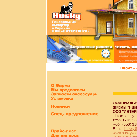
ОФИЦИАЛЬН
фирмы "Husk
ООО "ИНТЕР
г.Николаев ул
т/ф: (0512) 5
моб.: (050) 3
E-mail
husky@
www.huskyvac